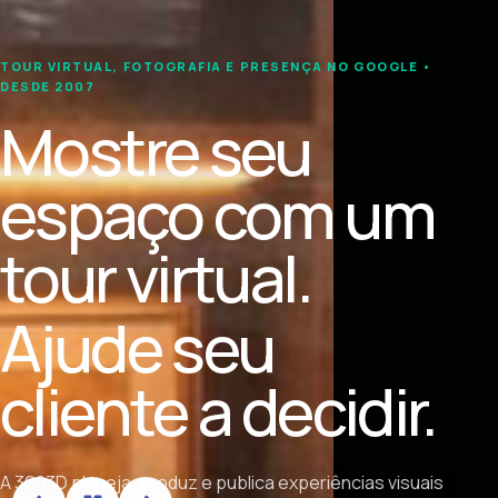
TOUR VIRTUAL, FOTOGRAFIA E PRESENÇA NO GOOGLE •
DESDE 2007
Mostre seu
espaço com um
tour virtual.
Ajude seu
cliente a decidir.
A 3603D planeja, produz e publica experiências visuais