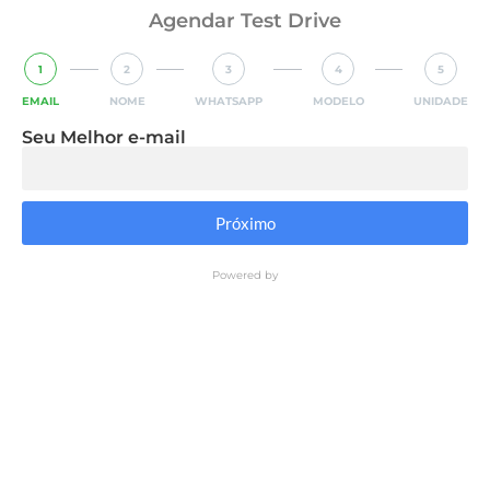
Agendar Test Drive
1
2
3
4
5
EMAIL
NOME
WHATSAPP
MODELO
UNIDADE
Seu Melhor e-mail
Próximo
Powered by