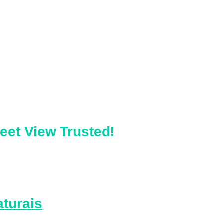
reet View Trusted
!
aturais