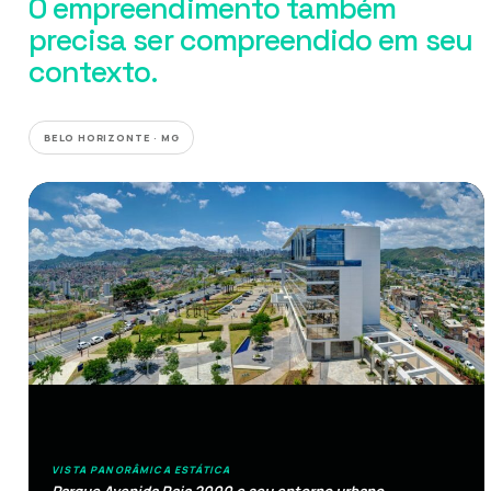
O empreendimento também
precisa ser compreendido em seu
contexto.
BELO HORIZONTE · MG
VISTA PANORÂMICA ESTÁTICA
Parque Avenida Raja 2000 e seu entorno urbano