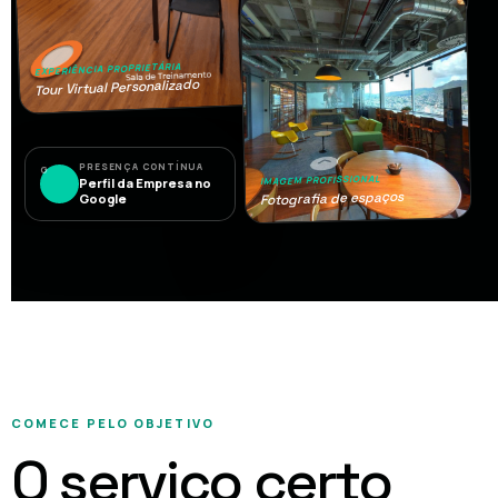
EXPERIÊNCIA PROPRIETÁRIA
Tour Virtual Personalizado
PRESENÇA CONTÍNUA
G
IMAGEM PROFISSIONAL
Perfil da Empresa no
Fotografia de espaços
Google
COMECE PELO OBJETIVO
O serviço certo