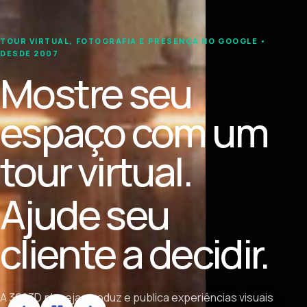
TOUR VIRTUAL, FOTOGRAFIA E PRESENÇA NO GOOGLE •
DESDE 2007
Mostre seu
espaço com um
tour virtual.
Ajude seu
cliente a decidir.
A 3603D planeja, produz e publica experiências visuais