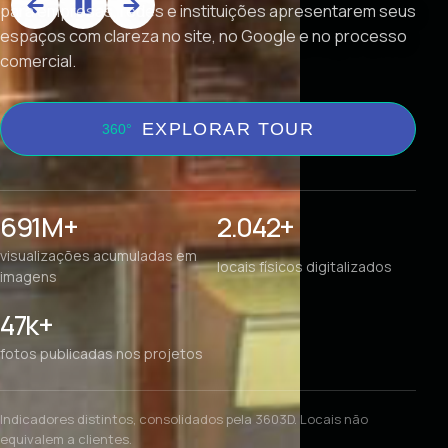
para empresas, redes e instituições apresentarem seus
espaços com clareza no site, no Google e no processo
comercial.
EXPLORAR TOUR
691M+
2.042+
visualizações acumuladas em
locais físicos digitalizados
imagens
47k+
fotos publicadas nos projetos
Indicadores distintos, consolidados pela 3603D. Locais não
equivalem a clientes.