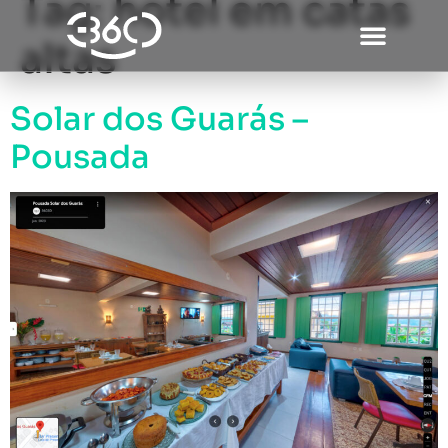
Tag:
hotel em catas
altas
Solar dos Guarás –
Pousada