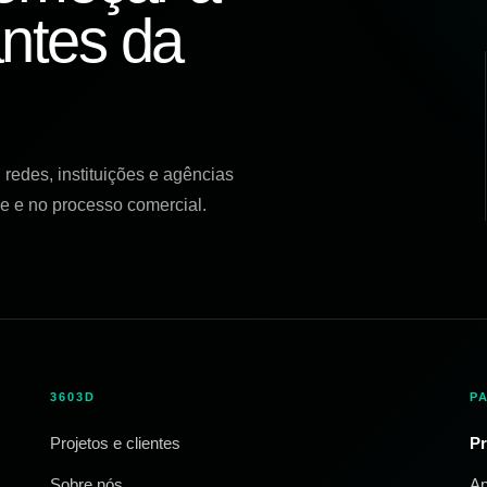
ntes da
redes, instituições e agências
e e no processo comercial.
3603D
P
Projetos e clientes
Pr
Sobre nós
Ap