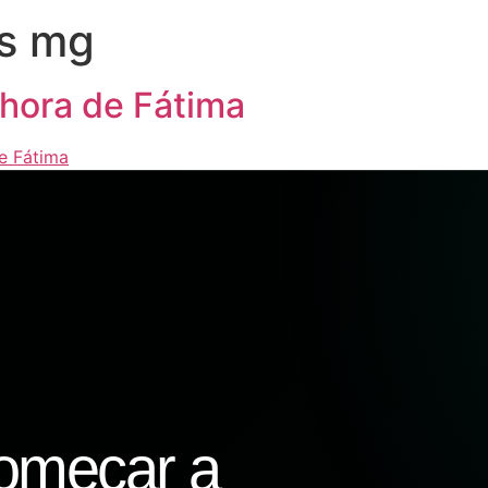
os mg
hora de Fátima
omeçar a