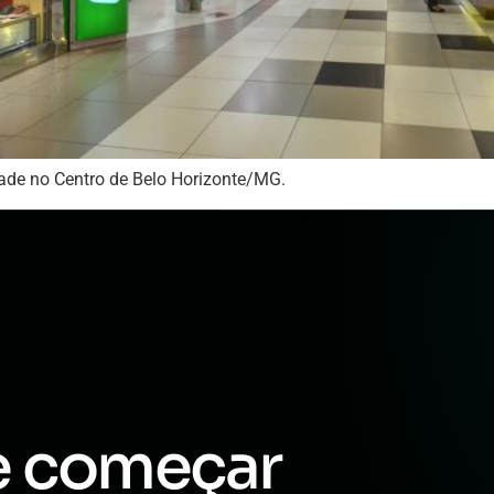
dade no Centro de Belo Horizonte/MG.
e começar