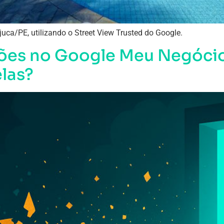
uca/PE, utilizando o Street View Trusted do Google.
ções no Google Meu Negócio
las?