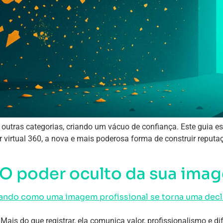
 outras categorias, criando um vácuo de confiança. Este guia e
ur virtual 360, a nova e mais poderosa forma de construir reputa
 O poder oculto da sua ima
 Mais do que registrar, ela comunica valor, profissionalismo e