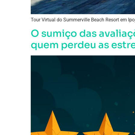
Tour Virtual do Summerville Beach Resort em Ipoj
O sumiço das avalia
quem perdeu as estre