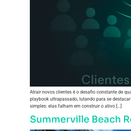
Atrair novos clientes é o desafio constante de 
playbook ultrapassado, lutando para se destacar
simples: elas falham em construir o ativo […]
Summerville Beach R