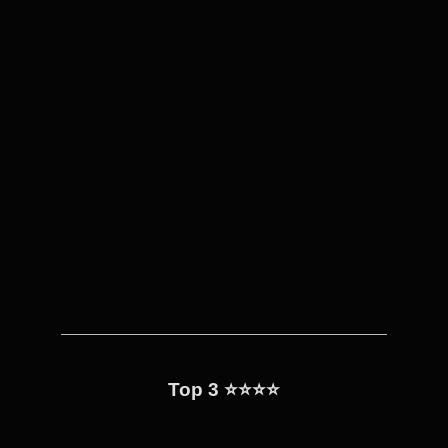
Top 3 ⭐⭐⭐⭐