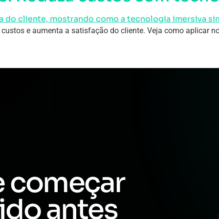
a custos e aumenta a satisfação do cliente. Veja como aplicar n
e começar
ido antes