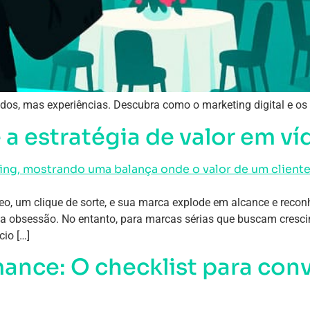
dos, mas experiências. Descubra como o marketing digital e os 
e a estratégia de valor em v
eo, um clique de sorte, e sua marca explode em alcance e reco
uma obsessão. No entanto, para marcas sérias que buscam cresc
io […]
mance: O checklist para con