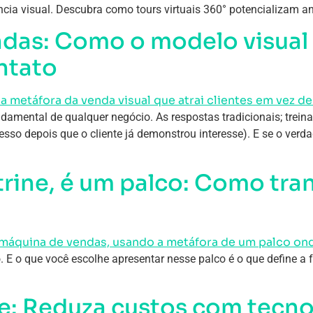
ência visual. Descubra como tours virtuais 360° potencializam an
ndas: Como o modelo visual 
ntato
mental de qualquer negócio. As respostas tradicionais; treina
sso depois que o cliente já demonstrou interesse). E se o verd
itrine, é um palco: Como tr
co. E o que você escolhe apresentar nesse palco é o que define a 
te: Reduza custos com tecno