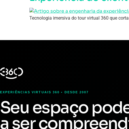
Tecnologia imersiva do tour virtual 360 que cort
EXPERIÊNCIAS VIRTUAIS 360 • DESDE 2007
Seu espaço pod
a ser compreend