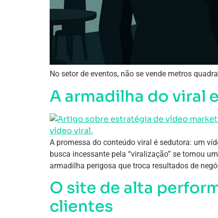
No setor de eventos, não se vende metros quadra
A armadilha do viral 
A promessa do conteúdo viral é sedutora: um víd
busca incessante pela “viralização” se tornou 
armadilha perigosa que troca resultados de negóc
O site de alta perfor
clientes