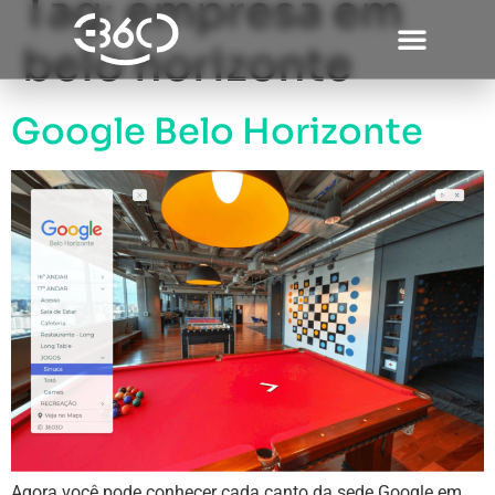
Tag:
empresa em
belo horizonte
Google Belo Horizonte
Agora você pode conhecer cada canto da sede Google em