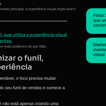
duto principal, a experiência visual impecável é
Fotos 
que u
conve
Market
e mais poderoso do que falar.
evento
virtual
zar o funil,
periência
ntável, o foco precisa mudar.
 do seu funil de vendas e comece a
.
cê não está apenas criando uma