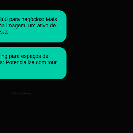
360 para negócios: Mais
ma imagem, um ativo de
rsão
ing para espaços de
s: Potencialize com tour
- Publicidade -