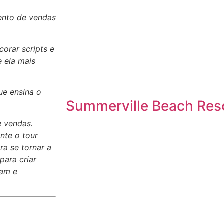
ento de vendas
orar scripts e
 ela mais
ue ensina o
Summerville Beach Res
e vendas.
nte o tour
ra se tornar a
para criar
tam e