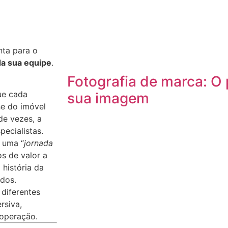
nta para o
da sua equipe
.
Fotografia de marca: O 
ue cada
sua imagem
he do imóvel
de vezes, a
ecialistas.
r uma “
jornada
os de valor a
história da
odos.
diferentes
rsiva,
 operação.