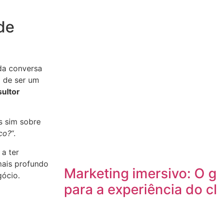
de
 da conversa
 de ser um
ultor
s sim sobre
co?
“.
 a ter
mais profundo
Marketing imersivo: O gu
gócio.
para a experiência do c