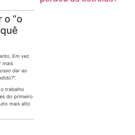
r o “o
 quê
ento. Em vez
r mais
posso dar ao
adido?
“.
 o trabalho
tes do primeiro
uito mais alto