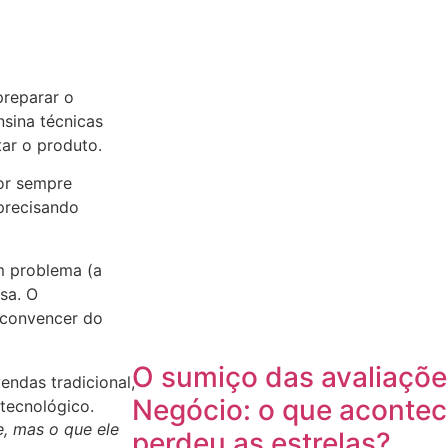
preparar o
nsina técnicas
ar o produto.
or sempre
precisando
m problema (a
sa. O
 convencer do
O sumiço das avaliaçõ
Negócio: o que aconte
, mas o que ele
perdeu as estrelas?